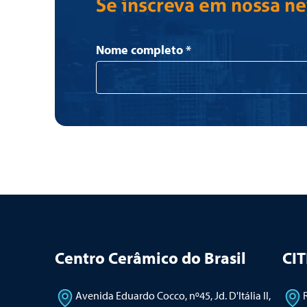
Se inscreva em nossa n
Newsletter
Nome completo
*
Centro Cerâmico do Brasil
CI
Avenida Eduardo Cocco, nº45, Jd. D'Itália II
,
R