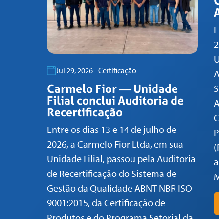
A
E
2
U
Jul 29, 2026 - Certificação
A
Carmelo Fior — Unidade
S
Filial conclui Auditoria de
A
Recertificação
C
Entre os dias 13 e 14 de julho de
P
2026, a Carmelo Fior Ltda, em sua
(
Unidade Filial, passou pela Auditoria
a
de Recertificação do Sistema de
M
Gestão da Qualidade ABNT NBR ISO
9001:2015, da Certificação de
Produtos e do Programa Setorial da