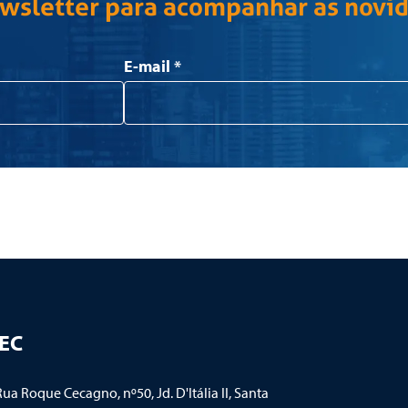
ewsletter para acompanhar as novi
E-mail
*
TEC
ua Roque Cecagno, nº50, Jd. D'Itália II
,
Santa