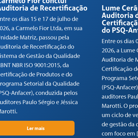
Carmelo Fior conclui
uditoria de Recertificação
Lume Cerâ
Auditoria
ntre os dias 15 e 17 de julho de
Certificaç
026, a Carmelo Fior Ltda, em sua
do PSQ-An
nidade Matriz, passou pela
Entre os dias 
uditoria de Recertificação do
2026, a Lume 
istema de Gestão da Qualidade
Auditoria de
BNT NBR ISO 9001:2015, da
Certificação 
ertificação de Produtos e do
Programa Seto
rograma Setorial da Qualidade
(PSQ-Anfacer)
PSQ-Anfacer), conduzida pelos
auditores Paul
uditores Paulo Sérgio e Jéssica
Marotti. O pr
arotti.
um ciclo de ve
de gestão da 
Ler mais
com foco em 