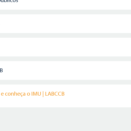
s
CB
i e conheça o IMU | LABCCB