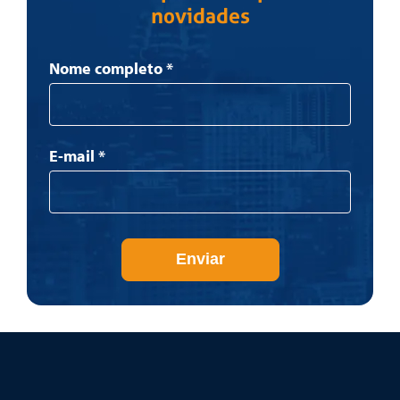
novidades
Newsletter
Nome completo
*
E-mail
*
Enviar