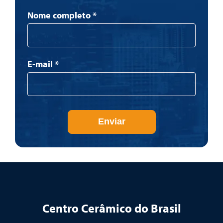
Newsletter
Nome completo
*
E-mail
*
Enviar
Centro Cerâmico do Brasil