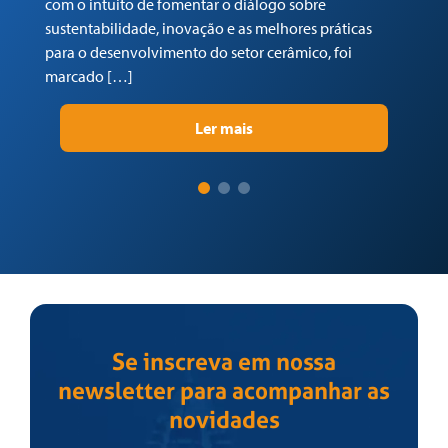
com o intuito de fomentar o diálogo sobre
Tr
sustentabilidade, inovação e as melhores práticas
re
para o desenvolvimento do setor cerâmico, foi
su
marcado […]
pr
Ler mais
Se inscreva em nossa
newsletter para acompanhar as
novidades