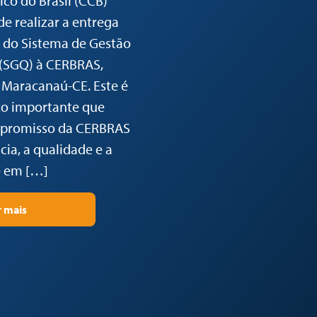
co do Brasil (CCB)
de realizar a entrega
o do Sistema de Gestão
 (SGQ) à CERBRAS,
 Maracanaú-CE. Este é
o importante que
mpromisso da CERBRAS
ia, a qualidade e a
 em […]
r mais