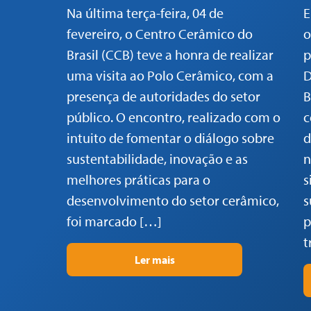
Na última terça-feira, 04 de
E
fevereiro, o Centro Cerâmico do
o
Brasil (CCB) teve a honra de realizar
p
uma visita ao Polo Cerâmico, com a
D
presença de autoridades do setor
B
público. O encontro, realizado com o
c
intuito de fomentar o diálogo sobre
d
sustentabilidade, inovação e as
n
melhores práticas para o
s
desenvolvimento do setor cerâmico,
s
foi marcado […]
p
t
Ler mais