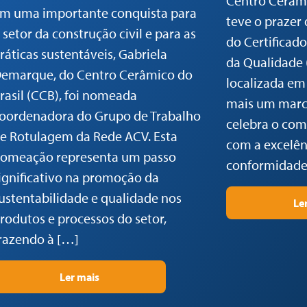
Centro Cerâmi
m uma importante conquista para
teve o prazer 
 setor da construção civil e para as
do Certificad
ráticas sustentáveis, Gabriela
da Qualidade
emarque, do Centro Cerâmico do
localizada em
rasil (CCB), foi nomeada
mais um marc
oordenadora do Grupo de Trabalho
celebra o co
e Rotulagem da Rede ACV. Esta
com a excelênc
omeação representa um passo
conformidade
ignificativo na promoção da
ustentabilidade e qualidade nos
Le
rodutos e processos do setor,
razendo à […]
Ler mais