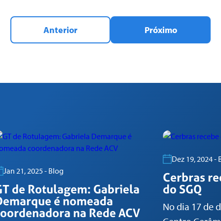
Anterior
Próximo
Dez 19, 2024 - 
Jan 21, 2025 - Blog
Cerbras re
GT de Rotulagem: Gabriela
do SGQ
Demarque é nomeada
No dia 17 de 
coordenadora na Rede ACV