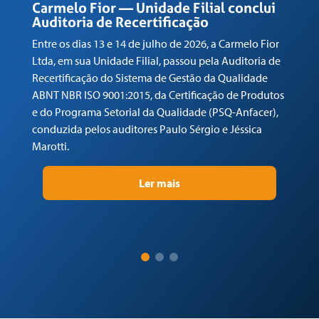
R
Carmelo Fior — Unidade Filial conclui
Auditoria de Recertificação
En
Entre os dias 13 e 14 de julho de 2026, a Carmelo Fior
Lt
Ltda, em sua Unidade Filial, passou pela Auditoria de
de
Recertificação do Sistema de Gestão da Qualidade
AB
ABNT NBR ISO 9001:2015, da Certificação de Produtos
e 
e do Programa Setorial da Qualidade (PSQ-Anfacer),
co
conduzida pelos auditores Paulo Sérgio e Jéssica
Ma
Marotti.
Ler mais