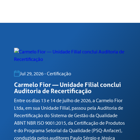
Jul 29, 2026 - Certificação
C
R
Carmelo Fior — Unidade Filial conclui
Auditoria de Recertificação
En
Entre os dias 13 e 14 de julho de 2026, a Carmelo Fior
Lt
Ltda, em sua Unidade Filial, passou pela Auditoria de
de
Recertificação do Sistema de Gestão da Qualidade
AB
ABNT NBR ISO 9001:2015, da Certificação de Produtos
e 
e do Programa Setorial da Qualidade (PSQ-Anfacer),
co
conduzida pelos auditores Paulo Sérgio e Jéssica
Ma