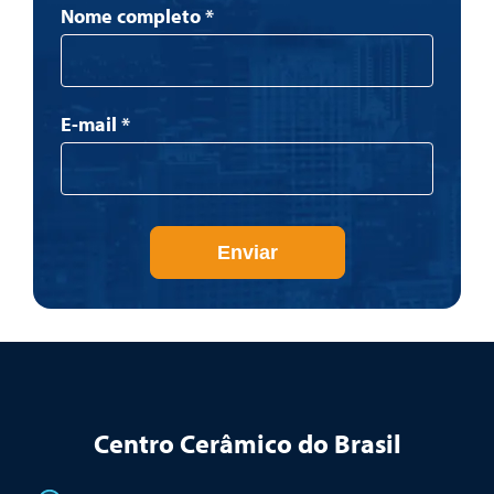
Newsletter
Nome completo
*
E-mail
*
Enviar
Centro Cerâmico do Brasil