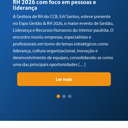
RH 2026 com foco em pessoas e
N
liderança
V
A Gestora de RH do CCB, Erlí Santos, esteve presente
O 
no Expo Gestão & RH 2026, o maior evento de Gestão,
In
Liderança e Recursos Humanos do interior paulista. O
AN
encontro reuniu empresas, especialistas e
Ce
profissionais em torno de temas estratégicos como
em
liderança, cultura organizacional, inovação e
to
desenvolvimento de equipes, consolidando-se como
a 
uma das principais oportunidades […]
Ler mais