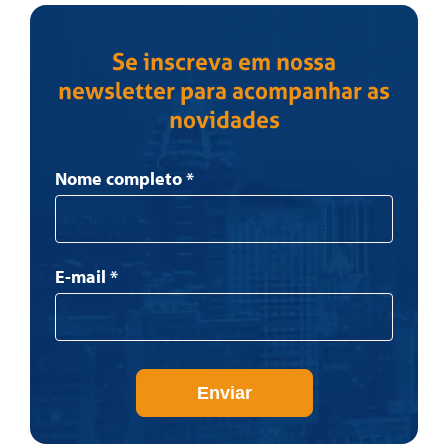
Se inscreva em nossa
newsletter para acompanhar as
novidades
Newsletter
Nome completo
*
E-mail
*
Enviar