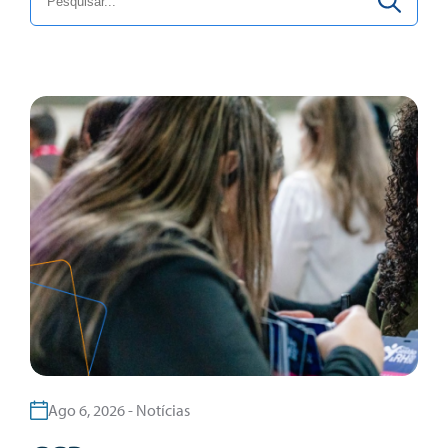
Centro Cerâmico do Brasil
Certificação
Cursos CCB
De Olho CCB
LabCCB
Notícias
PEP
Projetos
Sustentabilidade
Ago 6, 2026 - Notícias