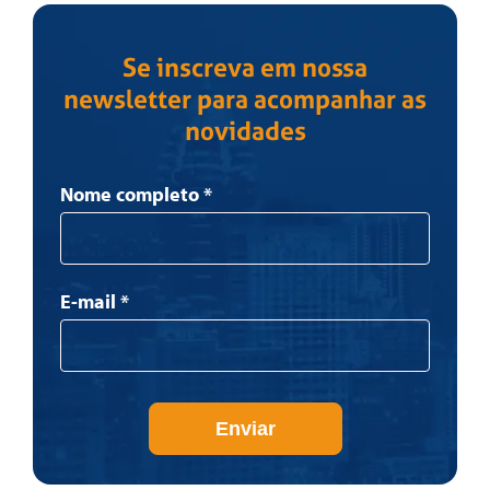
Se inscreva em nossa
newsletter para acompanhar as
novidades
Newsletter
Nome completo
*
E-mail
*
Enviar