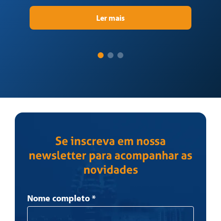
vo
Ler mais
Se inscreva em nossa
newsletter para acompanhar as
novidades
Newsletter
Nome completo
*