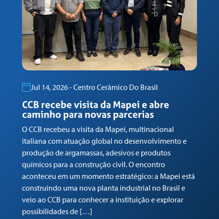
Jul 14, 2026 - Centro Cerâmico Do Brasil
CCB recebe visita da Mapei e abre
C
caminho para novas parcerias
M
n
O CCB recebeu a visita da Mapei, multinacional
c
italiana com atuação global no desenvolvimento e
No
produção de argamassas, adesivos e produtos
de
químicos para a construção civil. O encontro
do
aconteceu em um momento estratégico: a Mapei está
do
construindo uma nova planta industrial no Brasil e
e 
veio ao CCB para conhecer a instituição e explorar
po
possibilidades de […]