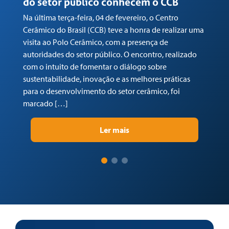
do setor público conhecem o CCB
n
Na última terça-feira, 04 de fevereiro, o Centro
Em
Cerâmico do Brasil (CCB) teve a honra de realizar uma
co
visita ao Polo Cerâmico, com a presença de
Ga
autoridades do setor público. O encontro, realizado
(C
com o intuito de fomentar o diálogo sobre
Tr
sustentabilidade, inovação e as melhores práticas
re
para o desenvolvimento do setor cerâmico, foi
su
marcado […]
pr
Ler mais