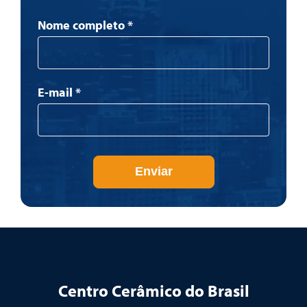
Newsletter
Nome completo
*
E-mail
*
Enviar
Centro Cerâmico do Brasil