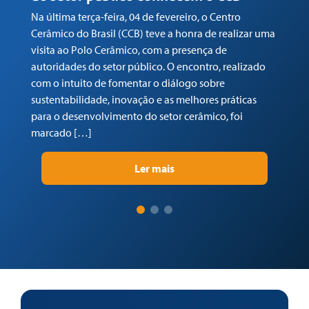
Na última terça-feira, 04 de fevereiro, o Centro
Em
Cerâmico do Brasil (CCB) teve a honra de realizar uma
co
visita ao Polo Cerâmico, com a presença de
Ga
autoridades do setor público. O encontro, realizado
(C
com o intuito de fomentar o diálogo sobre
Tr
sustentabilidade, inovação e as melhores práticas
re
para o desenvolvimento do setor cerâmico, foi
su
marcado […]
pr
Ler mais