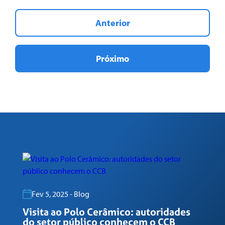
Anterior
Próximo
Fev 5, 2025 - Blog
Visita ao Polo Cerâmico: autoridades
G
do setor público conhecem o CCB
n