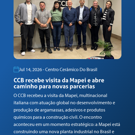
Jul 14, 2026 - Centro Cerâmico Do Brasil
CCB recebe visita da Mapei e abre
C
caminho para novas parcerias
M
n
O CCB recebeu a visita da Mapei, multinacional
c
italiana com atuação global no desenvolvimento e
No
produção de argamassas, adesivos e produtos
de
químicos para a construção civil. O encontro
do
aconteceu em um momento estratégico: a Mapei está
do
construindo uma nova planta industrial no Brasil e