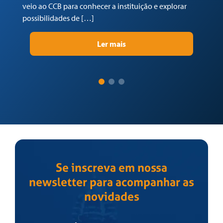
e 
veio ao CCB para conhecer a instituição e explorar
po
possibilidades de […]
vo
Ler mais
Se inscreva em nossa
newsletter para acompanhar as
novidades