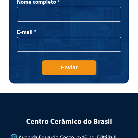
Newsletter
Nome completo
*
E-mail
*
Enviar
Centro Cerâmico do Brasil
Avenida Eduardo Cocco, nº45, Jd. D'Itália II
,