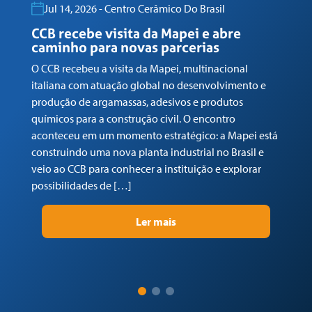
Jul 14, 2026 - Centro Cerâmico Do Brasil
CCB recebe visita da Mapei e abre
caminho para novas parcerias
C
M
O CCB recebeu a visita da Mapei, multinacional
n
italiana com atuação global no desenvolvimento e
c
produção de argamassas, adesivos e produtos
No
químicos para a construção civil. O encontro
de
aconteceu em um momento estratégico: a Mapei está
do
construindo uma nova planta industrial no Brasil e
do
veio ao CCB para conhecer a instituição e explorar
e 
possibilidades de […]
po
vo
Ler mais