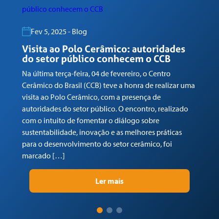
Fev 5, 2025 - Blog
Visita ao Polo Cerâmico: autoridades
G
do setor público conhecem o CCB
n
Na última terça-feira, 04 de fevereiro, o Centro
Em
Cerâmico do Brasil (CCB) teve a honra de realizar uma
co
visita ao Polo Cerâmico, com a presença de
Ga
autoridades do setor público. O encontro, realizado
(C
com o intuito de fomentar o diálogo sobre
Tr
sustentabilidade, inovação e as melhores práticas
re
para o desenvolvimento do setor cerâmico, foi
su
marcado […]
pr
Ler mais