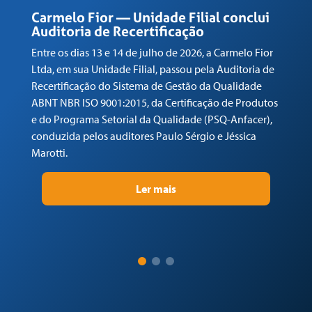
C
R
Carmelo Fior — Unidade Filial conclui
Auditoria de Recertificação
En
Entre os dias 13 e 14 de julho de 2026, a Carmelo Fior
Lt
Ltda, em sua Unidade Filial, passou pela Auditoria de
de
Recertificação do Sistema de Gestão da Qualidade
AB
ABNT NBR ISO 9001:2015, da Certificação de Produtos
e 
e do Programa Setorial da Qualidade (PSQ-Anfacer),
co
conduzida pelos auditores Paulo Sérgio e Jéssica
Ma
Marotti.
Ler mais