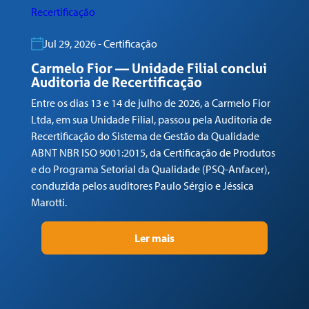
Jul 29, 2026 - Certificação
C
R
Carmelo Fior — Unidade Filial conclui
Auditoria de Recertificação
En
Entre os dias 13 e 14 de julho de 2026, a Carmelo Fior
Lt
Ltda, em sua Unidade Filial, passou pela Auditoria de
de
Recertificação do Sistema de Gestão da Qualidade
AB
ABNT NBR ISO 9001:2015, da Certificação de Produtos
e 
e do Programa Setorial da Qualidade (PSQ-Anfacer),
co
conduzida pelos auditores Paulo Sérgio e Jéssica
Ma
Marotti.
Ler mais