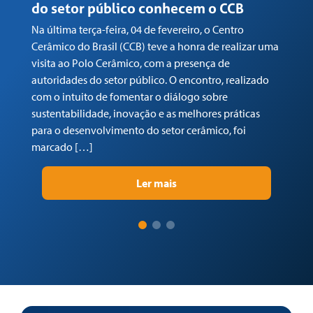
do setor público conhecem o CCB
n
Na última terça-feira, 04 de fevereiro, o Centro
Em
Cerâmico do Brasil (CCB) teve a honra de realizar uma
co
visita ao Polo Cerâmico, com a presença de
Ga
autoridades do setor público. O encontro, realizado
(C
com o intuito de fomentar o diálogo sobre
Tr
sustentabilidade, inovação e as melhores práticas
re
para o desenvolvimento do setor cerâmico, foi
su
marcado […]
pr
Ler mais