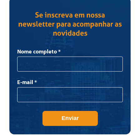
Se inscreva em nossa
newsletter para acompanhar as
novidades
Newsletter
Nome completo
*
E-mail
*
Enviar