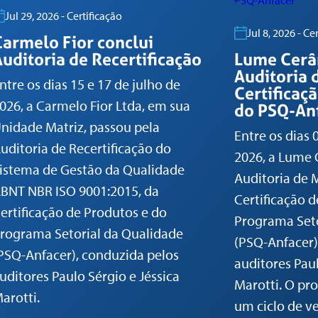
Jul 29, 2026 - Certificação
Jul 8, 2026 - Ce
Carmelo Fior conclui
uditoria de Recertificação
Lume Cerâ
Auditoria
ntre os dias 15 e 17 de julho de
Certificaç
026, a Carmelo Fior Ltda, em sua
do PSQ-An
nidade Matriz, passou pela
Entre os dias 
uditoria de Recertificação do
2026, a Lume 
istema de Gestão da Qualidade
Auditoria de
BNT NBR ISO 9001:2015, da
Certificação 
ertificação de Produtos e do
Programa Seto
rograma Setorial da Qualidade
(PSQ-Anfacer)
PSQ-Anfacer), conduzida pelos
auditores Paul
uditores Paulo Sérgio e Jéssica
Marotti. O pr
arotti.
um ciclo de ve