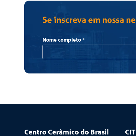
Se inscreva em nossa n
Newsletter
Nome completo
*
Centro Cerâmico do Brasil
CI