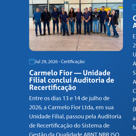
A
E
2
U
Jul 29, 2026 - Certificação
A
Carmelo Fior — Unidade
S
Filial conclui Auditoria de
A
Recertificação
C
Entre os dias 13 e 14 de julho de
P
2026, a Carmelo Fior Ltda, em sua
(
Unidade Filial, passou pela Auditoria
a
de Recertificação do Sistema de
M
Gestão da Qualidade ABNT NBR ISO