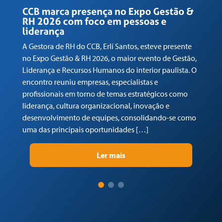
CCB marca presença no Expo Gestão &
C
RH 2026 com foco em pessoas e
N
liderança
V
A Gestora de RH do CCB, Erlí Santos, esteve presente
O 
no Expo Gestão & RH 2026, o maior evento de Gestão,
In
Liderança e Recursos Humanos do interior paulista. O
AN
encontro reuniu empresas, especialistas e
Ce
profissionais em torno de temas estratégicos como
em
liderança, cultura organizacional, inovação e
to
desenvolvimento de equipes, consolidando-se como
a 
uma das principais oportunidades […]
Ler mais