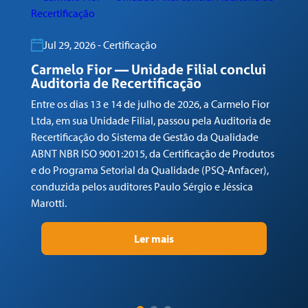
Jul 29, 2026 - Certificação
C
R
Carmelo Fior — Unidade Filial conclui
Auditoria de Recertificação
En
Entre os dias 13 e 14 de julho de 2026, a Carmelo Fior
Lt
Ltda, em sua Unidade Filial, passou pela Auditoria de
de
Recertificação do Sistema de Gestão da Qualidade
AB
ABNT NBR ISO 9001:2015, da Certificação de Produtos
e 
e do Programa Setorial da Qualidade (PSQ-Anfacer),
co
conduzida pelos auditores Paulo Sérgio e Jéssica
Ma
Marotti.
Ler mais