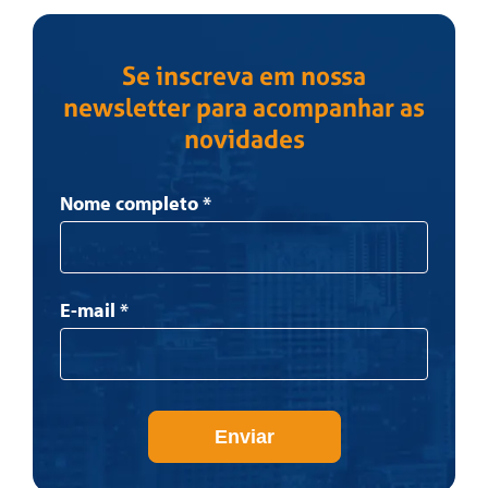
Se inscreva em nossa
newsletter para acompanhar as
novidades
Newsletter
Nome completo
*
E-mail
*
Enviar