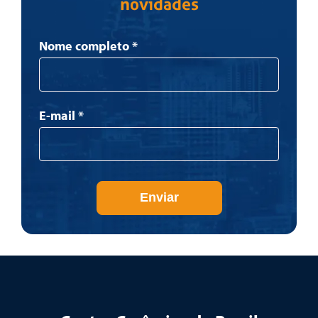
novidades
Newsletter
Nome completo
*
E-mail
*
Enviar