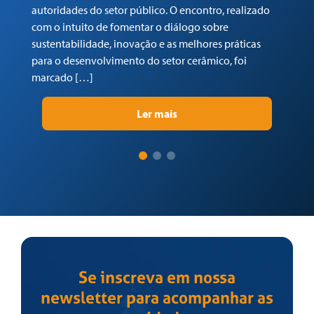
autoridades do setor público. O encontro, realizado
(C
com o intuito de fomentar o diálogo sobre
Tr
sustentabilidade, inovação e as melhores práticas
re
para o desenvolvimento do setor cerâmico, foi
su
marcado […]
pr
Ler mais
Se inscreva em nossa
newsletter para acompanhar as