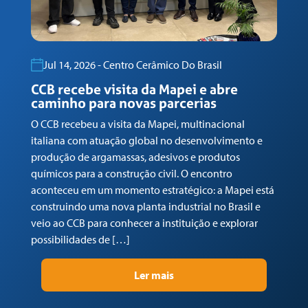
Jul 14, 2026 - Centro Cerâmico Do Brasil
CCB recebe visita da Mapei e abre
C
caminho para novas parcerias
M
n
O CCB recebeu a visita da Mapei, multinacional
c
italiana com atuação global no desenvolvimento e
No
produção de argamassas, adesivos e produtos
de
químicos para a construção civil. O encontro
do
aconteceu em um momento estratégico: a Mapei está
do
construindo uma nova planta industrial no Brasil e
e 
veio ao CCB para conhecer a instituição e explorar
po
possibilidades de […]
vo
Ler mais