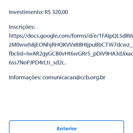
Investimento:
R$ 320,00
Inscrições:
https://docs.google.com/forms/d/e/1FAIpQLSd8W
zM0wwh8jEONhjRHQKVVxR8HIjpuBbCTW7dcwz_J
fbclid=IwAR2gyGCB0vHt6wGRr5_pDiV9HA3dJixac
6ss7NoPJPD4rLti_sd2c.
Informações:
comunicacao@ccb.org.br
Anterior