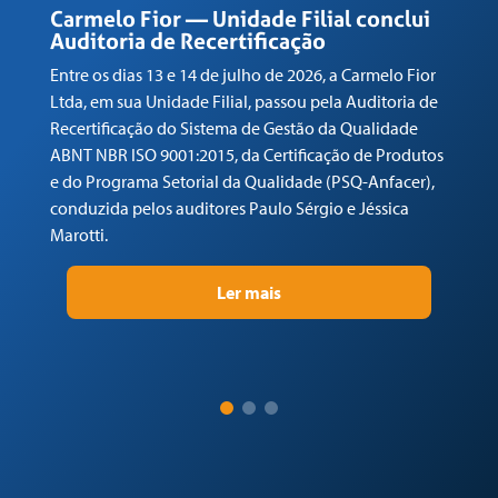
R
Carmelo Fior — Unidade Filial conclui
Auditoria de Recertificação
En
Entre os dias 13 e 14 de julho de 2026, a Carmelo Fior
Lt
Ltda, em sua Unidade Filial, passou pela Auditoria de
de
Recertificação do Sistema de Gestão da Qualidade
AB
ABNT NBR ISO 9001:2015, da Certificação de Produtos
e 
e do Programa Setorial da Qualidade (PSQ-Anfacer),
co
conduzida pelos auditores Paulo Sérgio e Jéssica
Ma
Marotti.
Ler mais