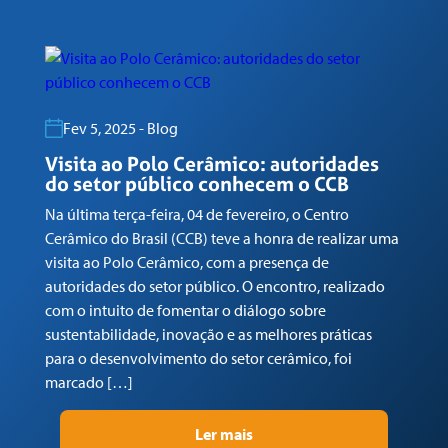
Fev 5, 2025 - Blog
Visita ao Polo Cerâmico: autoridades
G
do setor público conhecem o CCB
n
Na última terça-feira, 04 de fevereiro, o Centro
Em
Cerâmico do Brasil (CCB) teve a honra de realizar uma
co
visita ao Polo Cerâmico, com a presença de
Ga
autoridades do setor público. O encontro, realizado
(C
com o intuito de fomentar o diálogo sobre
Tr
sustentabilidade, inovação e as melhores práticas
re
para o desenvolvimento do setor cerâmico, foi
su
marcado […]
pr
Ler mais