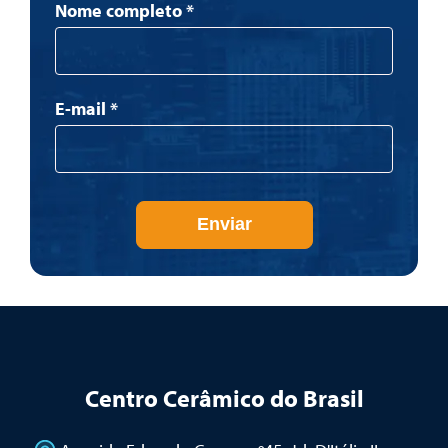
Newsletter
Nome completo
*
E-mail
*
Enviar
Centro Cerâmico do Brasil