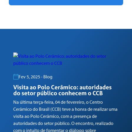
Fev 5, 2025 - Blog
Visita ao Polo Cerâmico: autoridades
G
do setor público conhecem o CCB
n
Na última terça-feira, 04 de fevereiro, o Centro
Em
Cerâmico do Brasil (CCB) teve a honra de realizar uma
co
visita ao Polo Cerâmico, com a presença de
Ga
autoridades do setor público. O encontro, realizado
(C
com o intuito de fomentar o diálogo sobre
Tr