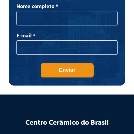
Newsletter
Nome completo
*
E-mail
*
Enviar
Centro Cerâmico do Brasil