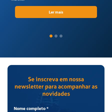
Ma
Ler mais
Se inscreva em nossa
newsletter para acompanhar as
novidades
Newsletter
Nome completo
*