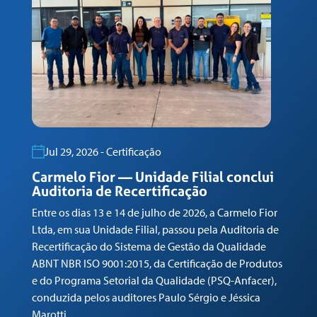
Jul 29, 2026 - Certificação
Carmelo Fior — Unidade Filial conclui
C
Auditoria de Recertificação
R
Entre os dias 13 e 14 de julho de 2026, a Carmelo Fior
En
Ltda, em sua Unidade Filial, passou pela Auditoria de
Lt
Recertificação do Sistema de Gestão da Qualidade
de
ABNT NBR ISO 9001:2015, da Certificação de Produtos
AB
e do Programa Setorial da Qualidade (PSQ-Anfacer),
e 
conduzida pelos auditores Paulo Sérgio e Jéssica
co
Marotti.