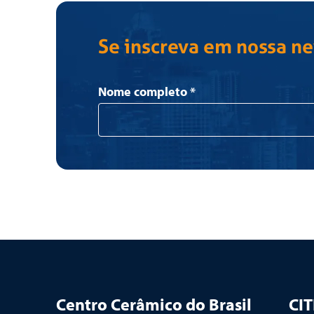
Se inscreva em nossa n
Newsletter
Nome completo
*
Centro Cerâmico do Brasil
CI