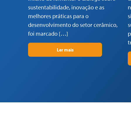
sustentabilidade, inovação e as
n
melhores práticas para o
s
desenvolvimento do setor cerâmico,
s
foi marcado […]
p
t
Ler mais