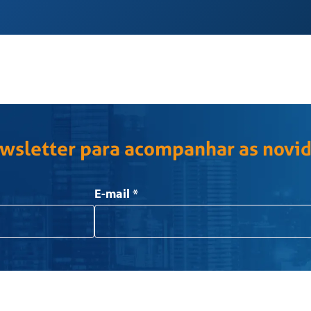
ewsletter para acompanhar as novi
E-mail
*