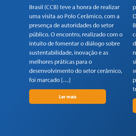
Brasil (CCB) teve a honra de realizar
p
uma visita ao Polo Cerâmico, com a
D
presença de autoridades do setor
B
público. O encontro, realizado com o
c
intuito de fomentar o diálogo sobre
d
sustentabilidade, inovação e as
n
melhores práticas para o
s
desenvolvimento do setor cerâmico,
s
foi marcado […]
p
t
Ler mais