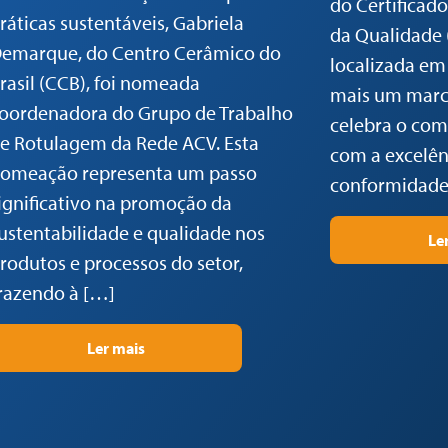
do Certificad
ráticas sustentáveis, Gabriela
da Qualidade
emarque, do Centro Cerâmico do
localizada em
rasil (CCB), foi nomeada
mais um marc
oordenadora do Grupo de Trabalho
celebra o co
e Rotulagem da Rede ACV. Esta
com a excelênc
omeação representa um passo
conformidade
ignificativo na promoção da
ustentabilidade e qualidade nos
Le
rodutos e processos do setor,
razendo à […]
Ler mais