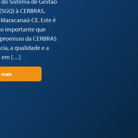
o do Sistema de Gestão
 (SGQ) à CERBRAS,
 Maracanaú-CE. Este é
o importante que
mpromisso da CERBRAS
ia, a qualidade e a
 em […]
r mais