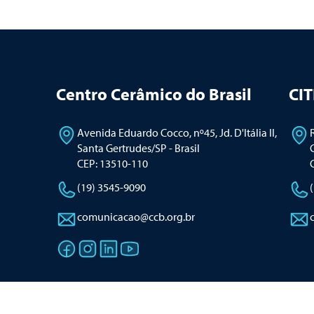
Centro Cerâmico do Brasil
CI
Avenida Eduardo Cocco, nº45, Jd. D'Itália II
,
R
Santa Gertrudes/SP - Brasil
G
CEP: 13510-110
(19) 3545-9090
comunicacao@ccb.org.br