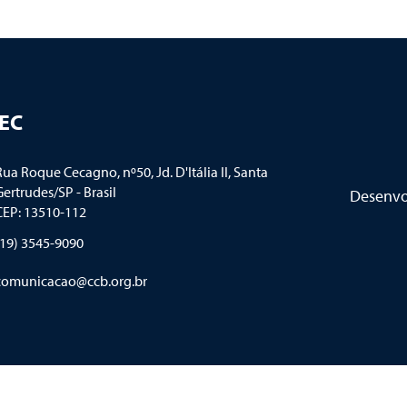
TEC
ua Roque Cecagno, nº50, Jd. D'Itália II
,
Santa
ertrudes/SP - Brasil
Desenvo
CEP: 13510-112
(19) 3545-9090
comunicacao@ccb.org.br