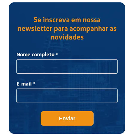
Se inscreva em nossa
newsletter para acompanhar as
novidades
Newsletter
Nome completo
*
E-mail
*
Enviar