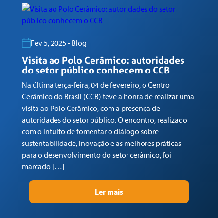
Fev 5, 2025 - Blog
Visita ao Polo Cerâmico: autoridades
G
do setor público conhecem o CCB
n
Na última terça-feira, 04 de fevereiro, o Centro
Em
Cerâmico do Brasil (CCB) teve a honra de realizar uma
co
visita ao Polo Cerâmico, com a presença de
Ga
autoridades do setor público. O encontro, realizado
(C
com o intuito de fomentar o diálogo sobre
Tr
sustentabilidade, inovação e as melhores práticas
re
para o desenvolvimento do setor cerâmico, foi
su
marcado […]
pr
Ler mais