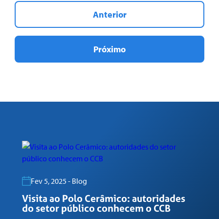
Anterior
Próximo
Fev 5, 2025 - Blog
Visita ao Polo Cerâmico: autoridades
G
do setor público conhecem o CCB
n