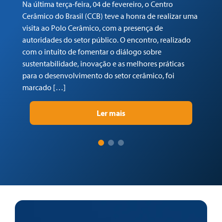
Na última terça-feira, 04 de fevereiro, o Centro
Em
Cerâmico do Brasil (CCB) teve a honra de realizar uma
co
visita ao Polo Cerâmico, com a presença de
Ga
autoridades do setor público. O encontro, realizado
(C
com o intuito de fomentar o diálogo sobre
Tr
sustentabilidade, inovação e as melhores práticas
re
para o desenvolvimento do setor cerâmico, foi
su
marcado […]
pr
Ler mais