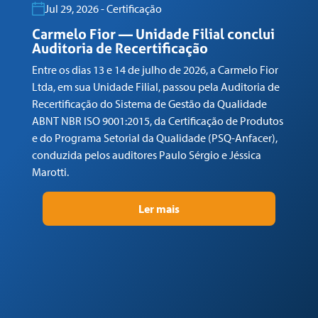
Jul 29, 2026 - Certificação
Carmelo Fior — Unidade Filial conclui
Auditoria de Recertificação
Entre os dias 13 e 14 de julho de 2026, a Carmelo Fior
Ltda, em sua Unidade Filial, passou pela Auditoria de
Recertificação do Sistema de Gestão da Qualidade
ABNT NBR ISO 9001:2015, da Certificação de Produtos
e do Programa Setorial da Qualidade (PSQ-Anfacer),
conduzida pelos auditores Paulo Sérgio e Jéssica
Marotti.
C
R
Ler mais
En
Lt
de
AB
e 
co