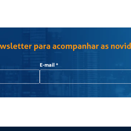
ewsletter para acompanhar as novi
E-mail
*