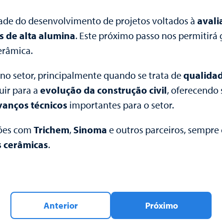
dade do desenvolvimento de projetos voltados à
aval
as de alta alumina
. Este próximo passo nos permitirá 
erâmica.
s no setor, principalmente quando se trata de
qualida
uir para a
evolução da construção civil
, oferecendo
vanços técnicos
importantes para o setor.
ções com
Trichem
,
Sinoma
e outros parceiros, sempre
s cerâmicas
.
Anterior
Próximo