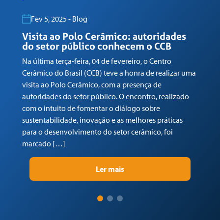
Fev 5, 2025 - Blog
Visita ao Polo Cerâmico: autoridades
G
do setor público conhecem o CCB
n
Na última terça-feira, 04 de fevereiro, o Centro
Em
Cerâmico do Brasil (CCB) teve a honra de realizar uma
co
visita ao Polo Cerâmico, com a presença de
Ga
autoridades do setor público. O encontro, realizado
(C
com o intuito de fomentar o diálogo sobre
Tr
sustentabilidade, inovação e as melhores práticas
re
para o desenvolvimento do setor cerâmico, foi
su
marcado […]
pr
Ler mais