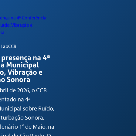
- LabCCB
 presença na 4ª
a Municipal
o, Vibração e
ão Sonora
bril de 2026, o CCB
entado na 4ª
unicipal sobre Ruído,
rturbação Sonora,
lenário 1° de Maio, na
pal de São Paulo. O