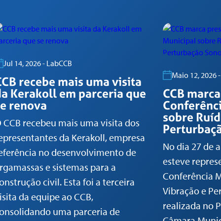
Jul 14, 2026 - LabCCB
Maio 12, 2026 
CCB recebe mais uma visita
da Kerakoll em parceria que
CCB marca
se renova
Conferênci
sobre Ruíd
 CCB recebeu mais uma visita dos
Perturbaç
epresentantes da Kerakoll, empresa
No dia 27 de a
eferência no desenvolvimento de
esteve repres
rgamassas e sistemas para a
Conferência M
onstrução civil. Esta foi a terceira
Vibração e Pe
isita da equipe ao CCB,
realizada no P
onsolidando uma parceria de
Câmara Munici