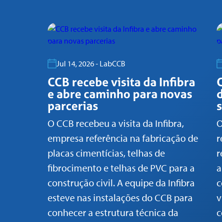
Jul 14, 2026 - LabCCB
CCB recebe visita da Infibra
e abre caminho para novas
parcerias
O CCB recebeu a visita da Infibra,
O
empresa referência na fabricação de
r
placas cimentícias, telhas de
r
fibrocimento e telhas de PVC para a
a
construção civil. A equipe da Infibra
c
esteve nas instalações do CCB para
v
conhecer a estrutura técnica da
c