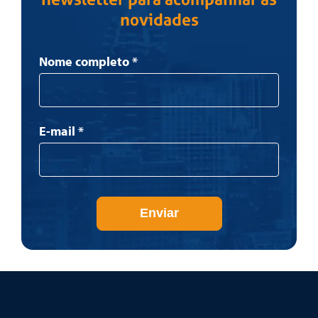
novidades
Newsletter
Nome completo
*
E-mail
*
Enviar