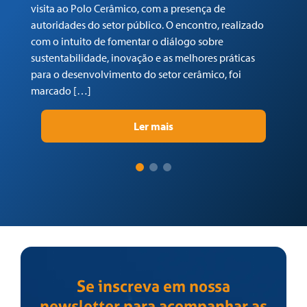
visita ao Polo Cerâmico, com a presença de
Ga
autoridades do setor público. O encontro, realizado
(C
com o intuito de fomentar o diálogo sobre
Tr
sustentabilidade, inovação e as melhores práticas
re
para o desenvolvimento do setor cerâmico, foi
su
marcado […]
pr
Ler mais
Se inscreva em nossa
newsletter para acompanhar as