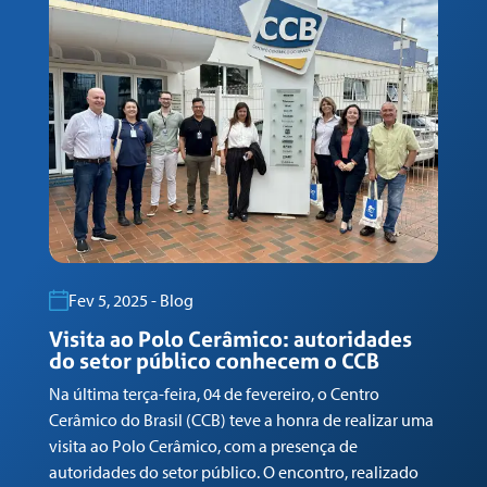
Fev 5, 2025 - Blog
Visita ao Polo Cerâmico: autoridades
G
do setor público conhecem o CCB
n
Na última terça-feira, 04 de fevereiro, o Centro
Em
Cerâmico do Brasil (CCB) teve a honra de realizar uma
co
visita ao Polo Cerâmico, com a presença de
Ga
autoridades do setor público. O encontro, realizado
(C