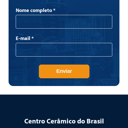
Newsletter
Nome completo
*
E-mail
*
Enviar
Centro Cerâmico do Brasil