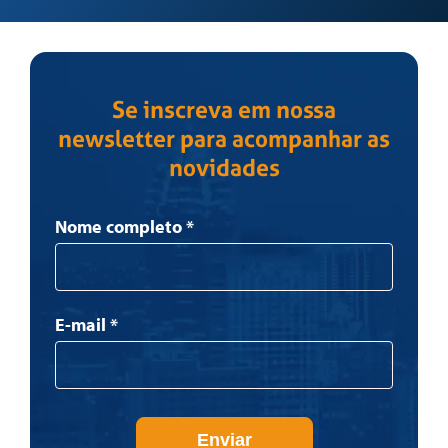
Se inscreva em nossa
newsletter para acompanhar as
novidades
Newsletter
Nome completo
*
E-mail
*
Enviar