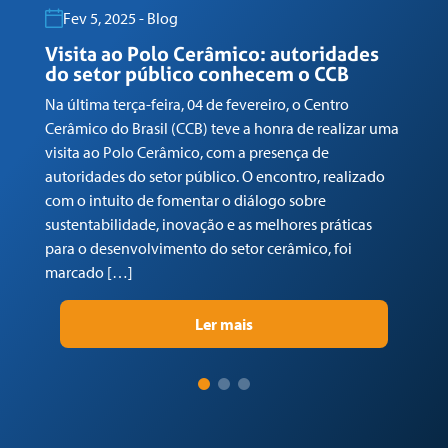
Fev 5, 2025 - Blog
Visita ao Polo Cerâmico: autoridades
G
do setor público conhecem o CCB
n
Na última terça-feira, 04 de fevereiro, o Centro
Em
Cerâmico do Brasil (CCB) teve a honra de realizar uma
co
visita ao Polo Cerâmico, com a presença de
Ga
autoridades do setor público. O encontro, realizado
(C
com o intuito de fomentar o diálogo sobre
Tr
sustentabilidade, inovação e as melhores práticas
re
para o desenvolvimento do setor cerâmico, foi
su
marcado […]
pr
Ler mais