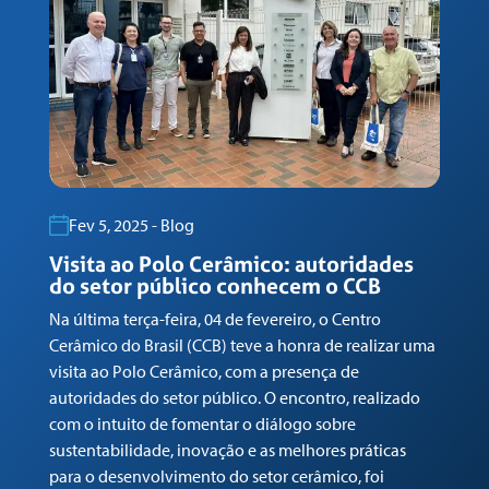
Fev 5, 2025 - Blog
Visita ao Polo Cerâmico: autoridades
G
do setor público conhecem o CCB
n
Na última terça-feira, 04 de fevereiro, o Centro
Em
Cerâmico do Brasil (CCB) teve a honra de realizar uma
co
visita ao Polo Cerâmico, com a presença de
Ga
autoridades do setor público. O encontro, realizado
(C
com o intuito de fomentar o diálogo sobre
Tr
sustentabilidade, inovação e as melhores práticas
re
para o desenvolvimento do setor cerâmico, foi
su