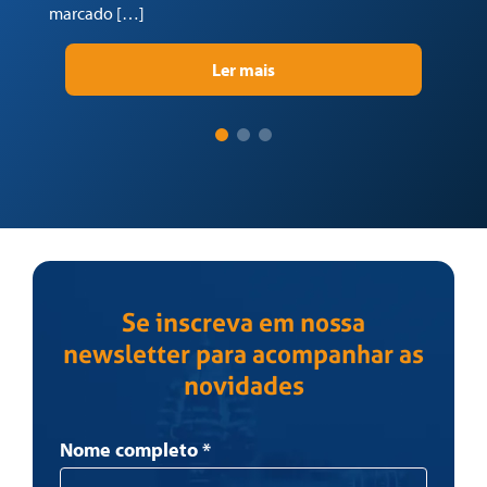
marcado […]
pr
Ler mais
Se inscreva em nossa
newsletter para acompanhar as
novidades
Newsletter
Nome completo
*