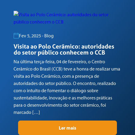
Fev 5, 2025 - Blog
Visita ao Polo Cerâmico: autoridades
G
do setor público conhecem o CCB
n
Na última terça-feira, 04 de fevereiro, o Centro
Em
Cerâmico do Brasil (CCB) teve a honra de realizar uma
co
visita ao Polo Cerâmico, com a presença de
Ga
autoridades do setor público. O encontro, realizado
(C
com o intuito de fomentar o diálogo sobre
Tr
sustentabilidade, inovação e as melhores práticas
re
para o desenvolvimento do setor cerâmico, foi
su
marcado […]
pr
Ler mais