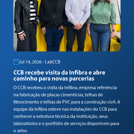
Jul 14, 2026 - LabCCB
CCB recebe visita da Infibra e abre
C
caminho para novas parcerias
e
O CCB recebeu a visita da Infibra, empresa referência
O 
na fabricação de placas cimentícias, telhas de
Ke
fibrocimento e telhas de PVC para a construção civil. A
ar
equipe da Infibra esteve nas instalações do CCB para
a 
conhecer a estrutura técnica da instituição, seus
pa
laboratórios e o portfólio de serviços disponíveis para
qu
o setor.