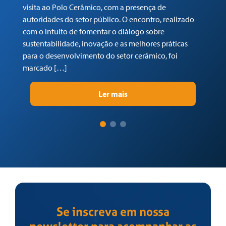
visita ao Polo Cerâmico, com a presença de
Ga
autoridades do setor público. O encontro, realizado
(C
com o intuito de fomentar o diálogo sobre
Tr
sustentabilidade, inovação e as melhores práticas
re
para o desenvolvimento do setor cerâmico, foi
su
marcado […]
pr
Ler mais
Se inscreva em nossa