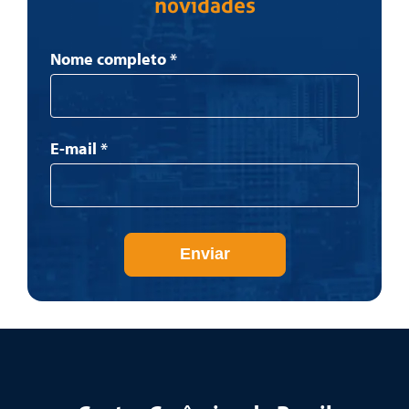
novidades
Newsletter
Nome completo
*
E-mail
*
Enviar