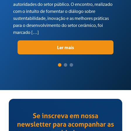
autoridades do setor público. O encontro, realizado
(C
com o intuito de fomentar o diálogo sobre
Tr
sustentabilidade, inovação e as melhores práticas
re
para o desenvolvimento do setor cerâmico, foi
su
marcado […]
pr
Ler mais
Se inscreva em nossa
newsletter para acompanhar as