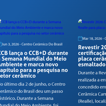
Mar 18, 2026 -
Jun 3, 2026 - Centro Cerâmico Do Brasil
Revestir 2
CCB lança o CCB+D durante
certificaçã
a Semana Mundial do Meio
placa cerâ
Ambiente e marca novo
esmaltado
capítulo para a pesquisa no
Durante a Reve
setor cerâmico
realizada a en
o último dia 2 de junho, o Centro
concedido em
erâmico do Brasil deu um passo
Cerâmica Carm
istórico. Durante a Semana
(Realle), loca
undial do Meio Ambiente, foi