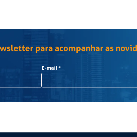
ewsletter para acompanhar as novi
E-mail
*