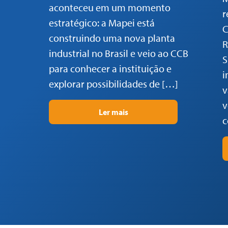
aconteceu em um momento
r
estratégico: a Mapei está
C
construindo uma nova planta
R
industrial no Brasil e veio ao CCB
S
para conhecer a instituição e
i
explorar possibilidades de […]
v
v
Ler mais
c