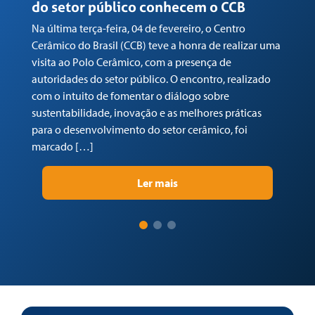
do setor público conhecem o CCB
n
Na última terça-feira, 04 de fevereiro, o Centro
Em
Cerâmico do Brasil (CCB) teve a honra de realizar uma
co
visita ao Polo Cerâmico, com a presença de
Ga
autoridades do setor público. O encontro, realizado
(C
com o intuito de fomentar o diálogo sobre
Tr
sustentabilidade, inovação e as melhores práticas
re
para o desenvolvimento do setor cerâmico, foi
su
marcado […]
pr
Ler mais