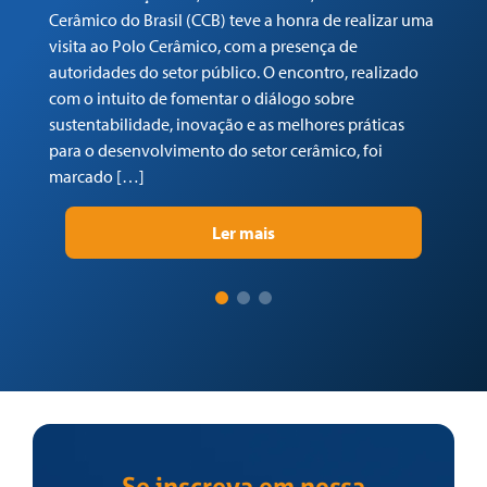
Cerâmico do Brasil (CCB) teve a honra de realizar uma
co
visita ao Polo Cerâmico, com a presença de
Ga
autoridades do setor público. O encontro, realizado
(C
com o intuito de fomentar o diálogo sobre
Tr
sustentabilidade, inovação e as melhores práticas
re
para o desenvolvimento do setor cerâmico, foi
su
marcado […]
pr
Ler mais
Se inscreva em nossa