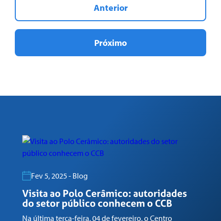
Anterior
Próximo
Fev 5, 2025 - Blog
Visita ao Polo Cerâmico: autoridades
G
do setor público conhecem o CCB
n
Na última terça-feira, 04 de fevereiro, o Centro
Em